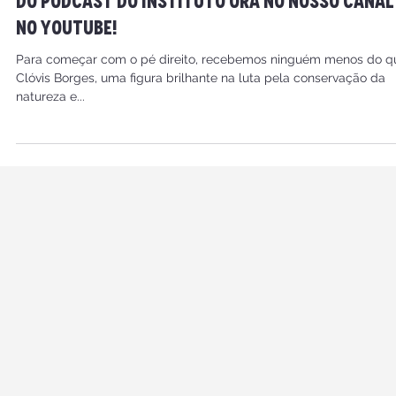
É hoje, dia 26/08 a estreia do primeiro episód
do podcast do Instituto Ora no nosso canal
no youtube!
Para começar com o pé direito, recebemos ninguém menos do q
Clóvis Borges, uma figura brilhante na luta pela conservação da
natureza e...